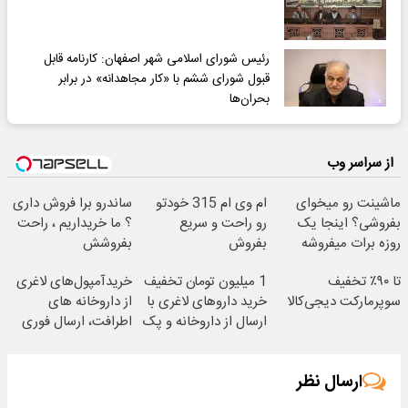
رئیس شورای اسلامی شهر اصفهان: کارنامه قابل
قبول شورای ششم با «کار مجاهدانه» در برابر
بحران‌ها
از سراسر وب
ماشینت رو میخوای
ام وی ام 315 خودتو
ساندرو برا فروش داری
بفروشی؟ اینجا یک
رو راحت و سریع
؟ ما خریداریم ، راحت
روزه برات میفروشه
بفروش
بفروشش
تا ۹۰٪ تخفیف
1 میلیون تومان تخفیف
خریدآمپول‌های لاغری
سوپرمارکت دیجی‌کالا
خرید داروهای لاغری با
از داروخانه های
ارسال از داروخانه و پک
اطرافت، ارسال فوری
یخ!
همراه با پک یخ!
ارسال نظر