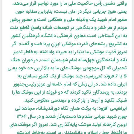
وقتی دشمن رأس حاکمیت ملی ما را مورد تهاجم قرار می‌دهد،
یعنی هیچ جریانی دیگر در امان نیست؛ بنابراین مطالبه خون
مطهر امام شهید یک وظیفه ملی و همگانی است و حضور پرشور
مردم از هر قشر و دیدگاهی در تجمعات شبانه پاسخ قاطع ملت
به این گستاخی است.معاون فرهنگی دانشگاه فرهنگیان کشور
به تشریح ریشه‌های قدرت موشکی ایران پرداخت و گفت: اگر
امروز قدرت موشکی ما دنیا را به حیرت واداشته، به‌خاطر تدبیر
بلند و آینده‌نگریِ چهل‌ساله امام شهیدمان است. در دوران جنگ
تحمیلی که کل موجودی موشک‌های ما به بالاترین حد خو
د یع
ن
ی
۵ یا ۶ فروند نمی‌رسید، چند موشک از یک کشور مسلمان به
ایران داده شد. در آن زمان که امام خامنه‌ای عزیز رئیس‌جمهور
بودند، به رزمندگان تاکید کردند که دو فروند از این موشک‌ها را
شلیک نکنید و آن‌ها را باز کرده و مهندسی معکوس کنید.
ابراهیمی افزود: به برکت همان نگاه دوراندیشانه، مجاهدانی
چون شهید تهرانی مقدم‌ها دست‌به‌کار شدند و در سال ۱۳۶۴
اولین کارخانه تولید موشک پایه‌گذاری شد. امروز اگر موشک‌های
ما افتخار جهان اسلام و دانشمندان ما است، به‌خاطر اندیشه