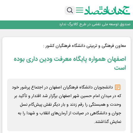
*پیام دکتر اسلام کریمی به مناسبت روز خبرنگار*
رشد بازار رمزارزها؛ کاربران پیش از ورود چه نکاتی را باید بدانند؟
ساماندهی صنعت تلفن همراه در انتظارسیاست جدیددولت؛حمایت ازتولید وخدمات
صندوق توسعه ملی نقشی در طرح کالابرگ ندارد
افت ۳۴ درصدی فروش خودروسازان؛ ۱۵۵ هزار خودرو در چهار ماه فروخته شد
*پیام دکتر اسلام کریمی به مناسبت روز خبرنگار*
رشد بازار رمزارزها؛ کاربران پیش از ورود چه نکاتی را باید بدانند؟
معاون فرهنگی و تربیتی دانشگاه فرهنگیان کشور :
ساماندهی صنعت تلفن همراه در انتظارسیاست جدیددولت؛حمایت ازتولید وخدمات
اصفهان همواره پایگاه معرفت ودین داری بوده
است
دانشجویان دانشگاه فرهنگیان اصفهان در اجتماع پرشور خود
که در میدان امام حسین شهر اصفهان برگزار شد اقتدار و تأکید بر
وحدت و همبستگی را رقم زدند و بار دیگر نقش پیش‌گام نسل
جوان و دانشگاهی در صیانت از آرمان‌های انقلاب و شهدا را به
نمایش گذاشتند.