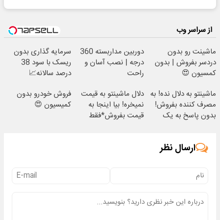
از سراسر وب
ماشینت رو بدون
دوربین مداربسته 360
سرمایه گذاری بدون
دردسر بفروش | بدون
درجه | نصب آسان و
ریسک با سود 38
کمسیون 😍
راحت
درصد سالانه📈
ماشینتو به دلال نده! به
دلال ماشینتو به قیمت
فروش خودرو بدون
مصرف کننده بفروش!
نمیخره! بیا اینجا به
کمیسیون 😍
بدون پاسخ به یک
قیمت بفروش*فقط
تماس
خریدار واقعی*
ارسال نظر