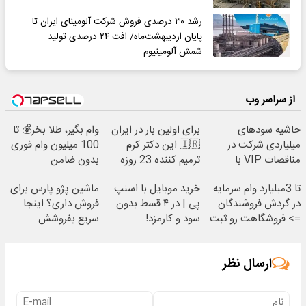
رشد ۳۰ درصدی فروش شرکت آلومینای ایران تا
پایان اردیبهشت‌ماه/ افت ۲۴ درصدی تولید
شمش آلومینیوم
از سراسر وب
حاشیه سودهای
برای اولین بار در ایران
وام بگیر، طلا بخر💰 تا
میلیاردی شرکت در
🇮🇷 این دکتر کرم
100 میلیون وام فوری
مناقصات VIP با
ترمیم کننده 23 روزه
بدون ضامن
اشتراکات ایران تندر
ساخت!
تا 3میلیارد وام سرمایه
خرید موبایل با اسنپ
ماشین پژو پارس برای
در گردش فروشندگان
پی | در ۴ قسط بدون
فروش داری؟ اینجا
=> فروشگاهت رو ثبت
سود و کارمزد!
سریع بفروشش
کن
ارسال نظر