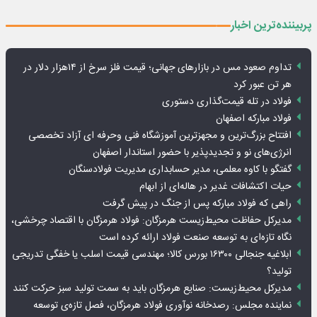
پربیننده‌ترین اخبار
تداوم صعود مس در بازارهای جهانی؛ قیمت فلز سرخ از ۱۴هزار دلار در
هر تن عبور کرد
فولاد در تله قیمت‌گذاری دستوری
فولاد مبارکه اصفهان
افتتاح بزرگ‌ترین و مجهزترین آموزشگاه فنی وحرفه ای آزاد تخصصی
انرژی‌های نو و تجدیدپذیر با حضور استاندار اصفهان
گفتگو با کاوه معلمی، مدیر حسابداری مدیریت فولادسنگان
حیات اکتشافات غدیر در هاله‌ای از ابهام
راهی که فولاد مبارکه پس از جنگ در پیش گرفت
مدیرکل حفاظت محیط‌زیست هرمزگان: فولاد هرمزگان با اقتصاد چرخشی،
نگاه تازه‌ای به توسعه صنعت فولاد ارائه کرده است
ابلاغیه جنجالی ۱۶۳۰۰ بورس کالا؛ مهندسی قیمت اسلب یا خفگی تدریجی
تولید؟
مدیرکل محیط‌زیست: صنایع هرمزگان باید به سمت تولید سبز حرکت کنند
نماینده مجلس: رصدخانه نوآوری فولاد هرمزگان، فصل تازه‌ی توسعه