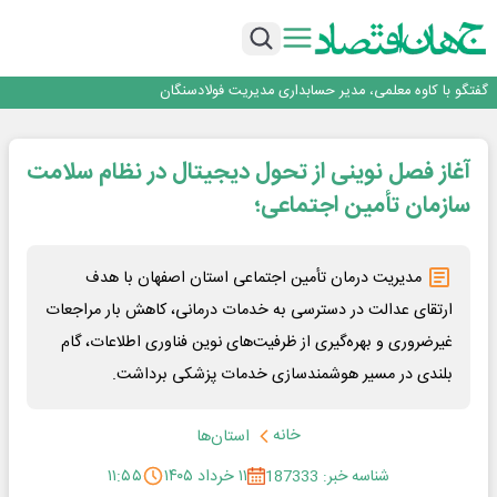
فولاد در تله قیمت‌گذاری دستوری
فولاد مبارکه اصفهان
افتتاح بزرگ‌ترین و مجهزترین آموزشگاه فنی وحرفه ای آزاد تخصصی انرژی‌های نو و
تجدیدپذیر با حضور استاندار اصفهان
گفتگو با کاوه معلمی، مدیر حسابداری مدیریت فولادسنگان
تداوم صعود مس در بازارهای جهانی؛ قیمت فلز سرخ از ۱۴هزار دلار در هر تن عبور کرد
فولاد در تله قیمت‌گذاری دستوری
آغاز فصل نوینی از تحول دیجیتال در نظام سلامت
سازمان تأمین اجتماعی؛
مدیریت درمان تأمین اجتماعی استان اصفهان با هدف
ارتقای عدالت در دسترسی به خدمات درمانی، کاهش بار مراجعات
غیرضروری و بهره‌گیری از ظرفیت‌های نوین فناوری اطلاعات، گام
بلندی در مسیر هوشمندسازی خدمات پزشکی برداشت.
خانه
استان‌ها
شناسه خبر: 187333
۱۱ خرداد ۱۴۰۵
۱۱:۵۵