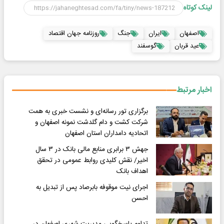
لینک کوتاه
اصفهان
ایران
جنگ
روزنامه جهان اقتصاد
عید قربان
گوسفند
اخبار مرتبط
برگزاری تور رسانه‌ای و نشست خبری به همت
شرکت کشت و دام گلدشت نمونه اصفهان و
اتحادیه دامداران استان اصفهان
جهش ۳ برابری منابع مالی بانک در ۳ سال
اخیر/ نقش کلیدی روابط عمومی در تحقق
اهداف بانک
اجرای نیت موقوفه بابرصاد پس از تبدیل به
احسن
تداوم پاسخگویی مدیریت شهری اصفهان در