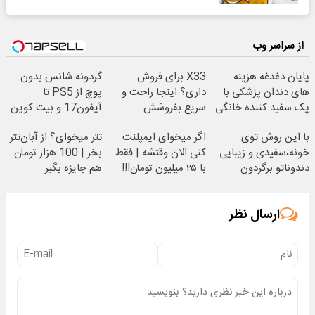
از سراسر وب
پایان دغدغه هزینه
X33 برای فروش
گردونه شانس بدون
های دندان پزشکی با
داری؟ اینجا راحت و
پوچ از PS5 تا
پک سفید کننده خانگی
سریع بفروشش
آیفون17 و بیت کوین
🔥
با این روش توی
اگر میخوای ایمپلنت
تتر میخوای؟ از آبان‌تتر
خونه،سفیدی و زیبایی
کنی الان وقتشه | فقط
بخر | 100 هزار تومان
دندوناتو برگردون
با ۲۵ میلیون تومان!!!
هم جایزه بگیر
(40%off)
ارسال نظر