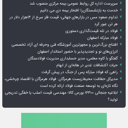
سرپرست اداره کل روابط عمومی بیمه مرکزی منصوب شد
خدمت به بازنشستگان‌را افتخار بیمه دی می دانیم
تداوم صعود مس در بازارهای جهانی؛ قیمت فلز سرخ از ۱۴هزار دلار در
هر تن عبور کرد
فولاد در تله قیمت‌گذاری دستوری
فولاد مبارکه اصفهان
افتتاح بزرگ‌ترین و مجهزترین آموزشگاه فنی وحرفه ای آزاد تخصصی
انرژی‌های نو و تجدیدپذیر با حضور استاندار اصفهان
گفتگو با کاوه معلمی، مدیر حسابداری مدیریت فولادسنگان
حیات اکتشافات غدیر در هاله‌ای از ابهام
راهی که فولاد مبارکه پس از جنگ در پیش گرفت
مدیرکل حفاظت محیط‌زیست هرمزگان: فولاد هرمزگان با اقتصاد چرخشی،
نگاه تازه‌ای به توسعه صنعت فولاد ارائه کرده است
ابلاغیه جنجالی ۱۶۳۰۰ بورس کالا؛ مهندسی قیمت اسلب یا خفگی تدریجی
تولید؟