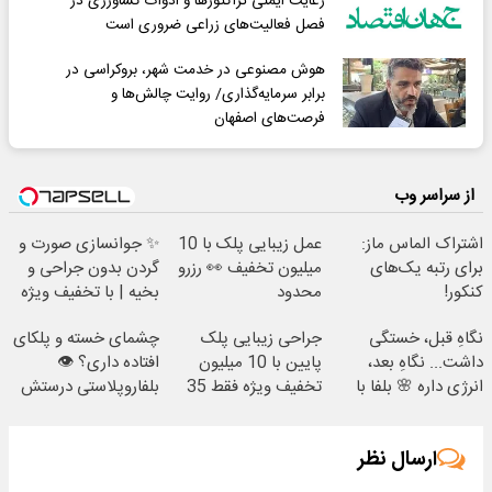
رعایت ایمنی تراکتورها و ادوات کشاورزی در
فصل فعالیت‌های زراعی ضروری است
هوش مصنوعی در خدمت شهر، بروکراسی در
برابر سرمایه‌گذاری/ روایت چالش‌ها و
فرصت‌های اصفهان
از سراسر وب
اشتراک الماس ماز:
عمل زیبایی پلک با 10
✨ جوانسازی صورت و
برای رتبه یک‌های
میلیون تخفیف 👀 رزرو
گردن بدون جراحی و
کنکور!
محدود
بخیه | با تخفیف ویژه
نگاهِ قبل، خستگی
جراحی زیبایی پلک
چشمای خسته و پلکای
داشت... نگاهِ بعد،
پایین با 10 میلیون
افتاده داری؟ 👁
انرژی داره 🌸 بلفا با
تخفیف ویژه فقط 35
بلفاروپلاستی درستش
25% تخفیف
✨
می‌کنه
ارسال نظر