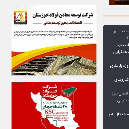
واکب مرز
یک
قتصادی
 همگرایی
وژه بازسازی
ندرویدی
انسان نبود!
مصنوعی
جنجال به پا