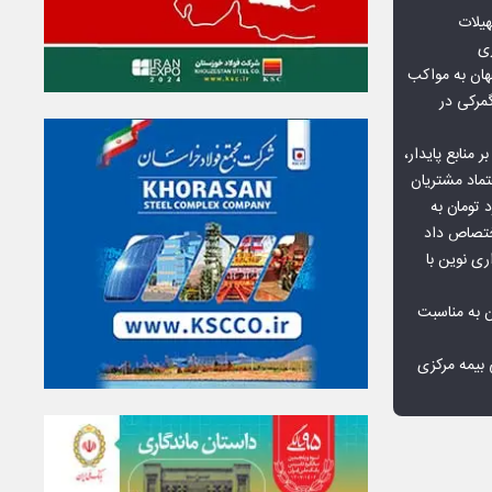
هیلات
زی
ان به مواکب
گمرکی در
ر منابع پایدار،
تماد مشتریان
یش از ۷۰ میلیارد تومان به
ختصاص داد
ری نوین با
ن به مناسبت
بیمه مرکزی