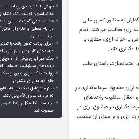
جهش ۱۴۴ درصدی پرداخت تس
مکانیزاسیون توسط بانک کشاور
یه‌گذاران به منظور تامین مالی
خدمات دهی گمرکات استان اصفه
در ایام تعطیل و خارج از اماکن 
 ارزی فعالیت می‌کنند. تمام
سرتاسر استان
 یا حواله ارزی، مطابق با
اجرای برنامه تحول بانک با تمرکز ب
یه‌گذاری کنند.
درآمدهای کارمزدی و بازسازی اع
بانک مهر ایران ب
 اعتمادساز در راستای جلب
برنامه‌های مسئولیت اجتماعی ا
روایت بانک ایران زمین از بانکدا
خلق تجربه برای مشتری
مل ناظر بر عملیات ارزی صندوق سرمایه‌گذاری در
پیام مدیرعامل بانک توسعه تعاو
۱۵ مرداد، سالروز تأسیس بانک
زی، انتقال مالکیت واحدهای
سرپرست اداره کل روابط عمومی 
مایه‌گذاری در صندوق ارزی در
منصوب شد
رت ارزی و بر مبنای ارز منتخب