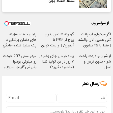
مسلط اقتصاد جهان
از سراسر وب
اگر میخوای ایمپلنت
گردونه شانس بدون
پایان دغدغه هزینه
کنی همین الان وقتشه
پوچ از PS5 تا
های دندان پزشکی با
| فقط با ۲۵ میلیون
آیفون17 و بیت کوین
پک سفید کننده خانگی
تومان!!!
🔥
از شر زانو دردت راحت
پماد درمان جای زخم در
میدونستی 207 خودت
شو - بدون قرص و
۷ روز در یزد تولید شد!
رو میتونی روهوا
عمل
(مشاوره بگیرید)
بفروشی؟اینجا سریع و
راحت بفروش
ارسال نظر