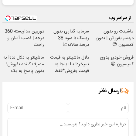
از سراسر وب
ماشینت رو بدون
سرمایه گذاری بدون
دوربین مداربسته 360
دردسر بفروش | بدون
ریسک با سود 38
درجه | نصب آسان و
کمسیون 😍
درصد سالانه📈
راحت
فروش خودرو بدون
دلال ماشینتو به قیمت
ماشینتو به دلال نده! به
کمیسیون 😍
نمیخره! بیا اینجا به
مصرف کننده بفروش!
قیمت بفروش*فقط
بدون پاسخ به یک
خریدار واقعی*
تماس
ارسال نظر