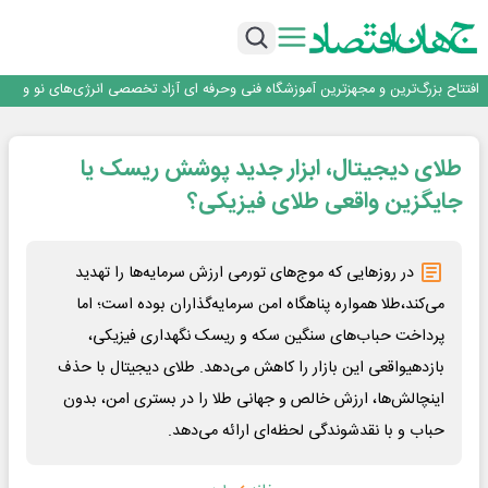
تداوم صعود مس در بازارهای جهانی؛ قیمت فلز سرخ از ۱۴هزار دلار در هر تن عبور کرد
فولاد در تله قیمت‌گذاری دستوری
فولاد مبارکه اصفهان
افتتاح بزرگ‌ترین و مجهزترین آموزشگاه فنی وحرفه ای آزاد تخصصی انرژی‌های نو و
تجدیدپذیر با حضور استاندار اصفهان
گفتگو با کاوه معلمی، مدیر حسابداری مدیریت فولادسنگان
تداوم صعود مس در بازارهای جهانی؛ قیمت فلز سرخ از ۱۴هزار دلار در هر تن عبور کرد
طلای دیجیتال، ابزار جدید پوشش ریسک یا
فولاد در تله قیمت‌گذاری دستوری
جایگزین واقعی طلای فیزیکی؟
در روزهایی که موج‌های تورمی ارزش سرمایه‌ها را تهدید
می‌کند،طلا همواره پناهگاه امن سرمایه‌گذاران بوده است؛ اما
پرداخت حباب‌های سنگین سکه و ریسک نگهداری فیزیکی،
بازدهیواقعی این بازار را کاهش می‌دهد. طلای دیجیتال با حذف
اینچالش‌ها، ارزش خالص و جهانی طلا را در بستری امن، بدون
حباب و با نقدشوندگی لحظه‌ای ارائه می‌دهد.