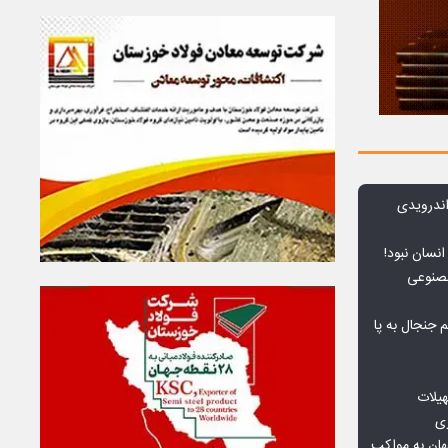
ندرویدی
انسان نبود!
مصنوعی
جنجال به پا
هیلات
زی
ان به مواکب