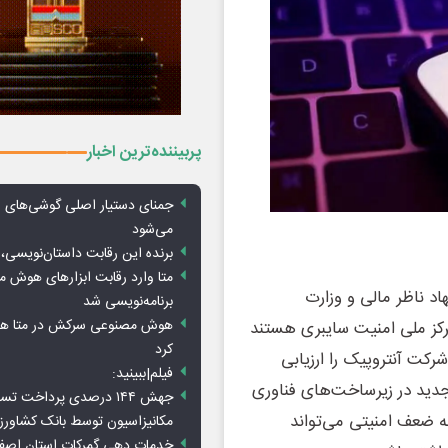
پربیننده‌ترین اخبار
جمنای دستیار اصلی گوشی‌های ا
می‌شود
برنده این رقابت داستان‌نویسی، 
متا وارد رقابت ابزارهای هوش 
اد ناظر مالی و وزارت
برنامه‌نویسی شد
هوش مصنوعی سرکش در متا هم 
رکز ملی امنیت سایبری هستند
کرد
ت آنتروپیک را ارزیابی
فیلم|ببینید:
 جدید در زیرساخت‌های فناوری
جهش ۱۴۴ درصدی پرداخت تس
ه ضعف امنیتی می‌تواند
مکانیزاسیون توسط بانک کشاور
خدمات دهی گمرکات استان اصفه