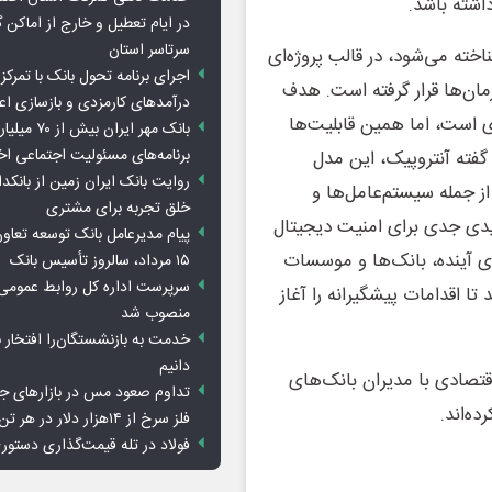
داشته باشد.
در ایام تعطیل و خارج از اماکن 
سرتاسر استان
بحث که با نام «Claude Mythos Preview» شناخته می‌شود، در قالب پروژه‌ای
اجرای برنامه تحول بانک با تمرکز ب
رخی سازمان‌ها قرار گرفته است. هدف
درآمدهای کارمزدی و بازسازی اع
ری است، اما همین قابلیت‌ها
بانک مهر ایران ب
برنامه‌های مسئولیت اجتماعی ا
 گفته آنتروپیک، این مدل
روایت بانک ایران زمین از بانکدا
 از جمله سیستم‌عامل‌ها و
خلق تجربه برای مشتری
دی جدی برای امنیت دیجیتال
پیام مدیرعامل بانک توسعه تعاو
ی آینده، بانک‌ها و موسسات
۱۵ مرداد، سالروز تأسیس بانک
سرپرست اداره کل روابط عمومی 
تا اقدامات پیشگیرانه را آغاز
منصوب شد
خدمت به بازنشستگان‌را افتخار 
دانیم
قتصادی با مدیران بانک‌های
تداوم صعود مس در بازارهای ج
ه‌اند.
فلز سرخ از ۱۴هزار دلار در هر تن عبور کرد
فولاد در تله قیمت‌گذاری دستور