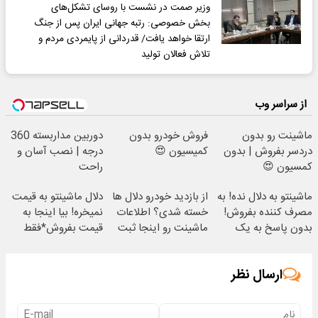
وزیر صمت در نشست با روسای تشکل‌های
بخش خصوصی: رتبه جهانی ایران پس از جنگ
ارتقا خواهد یافت/ قدردانی از پایمردی مردم و
تلاش فعالان تولید
از سراسر وب
ماشینت رو بدون
فروش خودرو بدون
دوربین مداربسته 360
دردسر بفروش | بدون
کمیسیون 😍
درجه | نصب آسان و
کمسیون 😍
راحت
ماشینتو به دلال نده! به
از بازدید خودرو دلال ها
دلال ماشینتو به قیمت
مصرف کننده بفروش!
خسته شدی؟ اطلاعات
نمیخره! بیا اینجا به
بدون پاسخ به یک
ماشینت رو اینجا ثبت
قیمت بفروش*فقط
تماس
کن
خریدار واقعی*
ارسال نظر