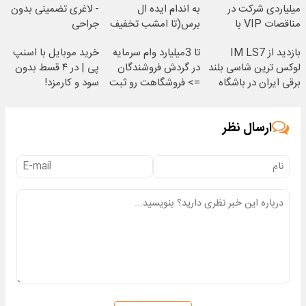
میلیاردی شرکت در
به اندام ایده ال
- لاغری تضمینی بدون
مناقصات VIP با
برس(تا امشب تخفیف
جراحی
اشتراکات ایران تندر
ویژه)
بازدید از IM LS7
تا 3میلیارد وام سرمایه
خرید موبایل با اسنپ
لوکس ترین شاسی بلند
در گردش فروشندگان
پی | در ۴ قسط بدون
برقی ایران در باشگاه
=> فروشگاهت رو ثبت
سود و کارمزد!
انقلاب
کن
ارسال نظر