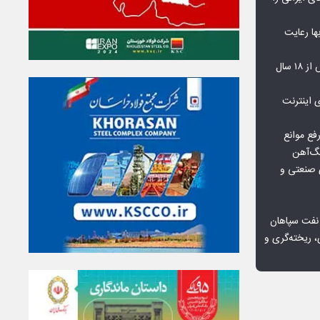
‌بها رعایت
مشکلات مسکن مهر پردیس پس از ۱۸ سال
اعمال ضریب ۲.۷ برای اینترنت
فع موانع
گ‌آهن
ی صنعتی و
 نفت سپاهان
، ریخته‌گری و