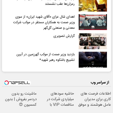
رمزارزها عقب نشستند
اهدای شال عزای «آقای شهید ایران» از سوی
وزیر صمت به همکاران مستقر در موکب شرکت
معدنی و صنعتی گل‌گهر
گزارش تصویری
بازدید وزیر صمت از موکب گهرزمین در آیین
تشییع باشکوه رهبر شهید*
از سراسر وب
اطلاعات فرصت های
حاشیه سودهای
ماشینت رو بدون
کاری برای مدیران
میلیاردی شرکت در
دردسر بفروش | بدون
عامل هوشمند و موفق
مناقصات VIP با
کمسیون 😍
با شرایط تخفیفی
اشتراکات ایران تندر