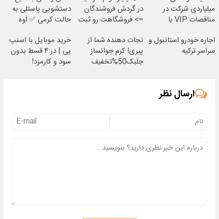
میلیاردی شرکت در
در گردش فروشندگان
دستشویی پاستلی به
مناقصات VIP با
=> فروشگاهت رو ثبت
حالت کرمی ✅ اَوه
اشتراکات ایران تندر
کن
اجاره خودرو استانبول و
نجات دهنده شما از
خرید موبایل با اسنپ
سراسر ترکیه
پیری! کرم جوانساز
پی | در ۴ قسط بدون
جلبک50%تخفیف
سود و کارمزد!
ارسال نظر