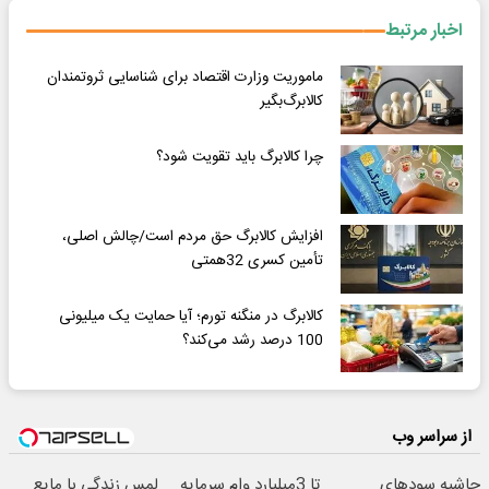
اخبار مرتبط
ماموریت وزارت اقتصاد برای شناسایی ثروتمندان
کالابرگ‌بگیر
چرا کالابرگ باید تقویت شود؟
افزایش کالابرگ حق مردم است/چالش اصلی،
تأمین کسری 32همتی
کالابرگ در منگنه تورم؛ آیا حمایت یک میلیونی
100 درصد رشد می‌کند؟
از سراسر وب
حاشیه سودهای
تا 3میلیارد وام سرمایه
لمس زندگی با مایع