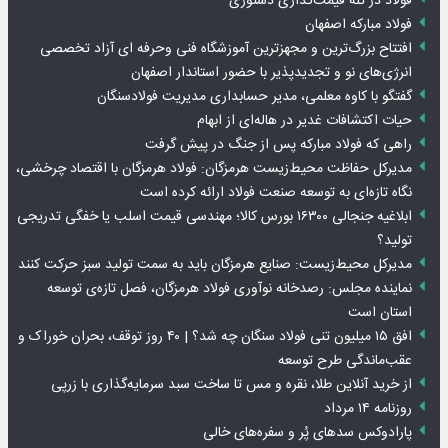
فولاد در تله قیمت‌گذاری دستوری
فولاد مبارکه اصفهان
افتتاح بزرگ‌ترین و مجهزترین آموزشگاه فنی وحرفه ای آزاد تخصصی
انرژی‌های نو و تجدیدپذیر با حضور استاندار اصفهان
گفتگو با کاوه معلمی، مدیر حسابداری مدیریت فولادسنگان
حیات اکتشافات غدیر در هاله‌ای از ابهام
راهی که فولاد مبارکه پس از جنگ در پیش گرفت
مدیرکل حفاظت محیط‌زیست هرمزگان: فولاد هرمزگان با اقتصاد چرخشی،
نگاه تازه‌ای به توسعه صنعت فولاد ارائه کرده است
ابلاغیه جنجالی ۱۶۳۰۰ بورس کالا؛ مهندسی قیمت اسلب یا خفگی تدریجی
تولید؟
مدیرکل محیط‌زیست: صنایع هرمزگان باید به سمت تولید سبز حرکت کنند
نماینده مجلس: رصدخانه نوآوری فولاد هرمزگان، فصل تازه‌ی توسعه
استان است
افق ۱۵ میلیون تنی فولاد سنگان چه شد؟ | ۴۰ روز توقف، بحران خوراک و
عقب‌ماندگی طرح توسعه
از خرید آنلاین طلا، نقره و مس تا ساخت سبد سرمایه‌گذاری با زرپی
روزنامه ۱۴ مرداد
پارادوکس سدهای پُر و سفره‌های خالی