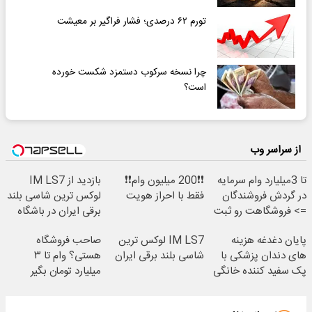
تورم ۶۲ درصدی؛ فشار فراگیر بر معیشت
چرا نسخه سرکوب دستمزد شکست خورده
است؟
از سراسر وب
تا 3میلیارد وام سرمایه
❗❗200 میلیون وام❗❗
بازدید از IM LS7
در گردش فروشندگان
فقط با احراز هویت
لوکس ترین شاسی بلند
=> فروشگاهت رو ثبت
برقی ایران در باشگاه
کن
انقلاب
پایان دغدغه هزینه
IM LS7 لوکس ترین
صاحب فروشگاه
های دندان پزشکی با
شاسی بلند برقی ایران
هستی؟ وام تا ۳
پک سفید کننده خانگی
میلیارد تومان بگیر