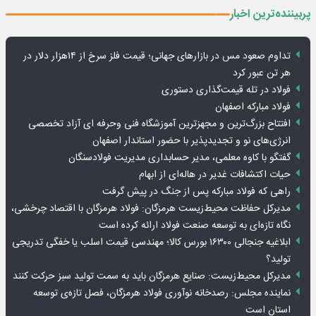
پربیننده‌ترین اخبار
تداوم صعود مس در بازارهای جهانی؛ قیمت فلز سرخ از ۱۴هزار دلار در
هر تن عبور کرد
فولاد در تله قیمت‌گذاری دستوری
فولاد مبارکه اصفهان
افتتاح بزرگ‌ترین و مجهزترین آموزشگاه فنی وحرفه ای آزاد تخصصی
انرژی‌های نو و تجدیدپذیر با حضور استاندار اصفهان
گفتگو با کاوه معلمی، مدیر حسابداری مدیریت فولادسنگان
حیات اکتشافات غدیر در هاله‌ای از ابهام
راهی که فولاد مبارکه پس از جنگ در پیش گرفت
مدیرکل حفاظت محیط‌زیست هرمزگان: فولاد هرمزگان با اقتصاد چرخشی،
نگاه تازه‌ای به توسعه صنعت فولاد ارائه کرده است
ابلاغیه جنجالی ۱۶۳۰۰ بورس کالا؛ مهندسی قیمت اسلب یا خفگی تدریجی
تولید؟
مدیرکل محیط‌زیست: صنایع هرمزگان باید به سمت تولید سبز حرکت کنند
نماینده مجلس: رصدخانه نوآوری فولاد هرمزگان، فصل تازه‌ی توسعه
استان است