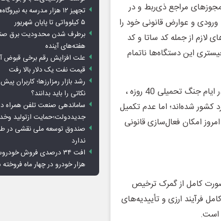
مجوزهای مراجع ذی‌ربط و در
تجهیز ۱۲ هزار مدرسه به نیرو
 ورودی و عوارض قانونی خود را
۵ کیلوواتی تا پایان شهریور
برطرف شدن محدودیت‌ برق صنا
ی لازم از جمله کد ساتا و کد
هفته‌های آینده
ستری این دستگاه‌ها ناتمام
علت افزایش رقم برخی قبوض آب
قیمت نفت یک دلار بالا رفت
رشد بازار رمزارزها؛ کاربران پیش
بر اساس اطلاعات موجود، این محموله‌ها در شرایط ویژه و در ایام جنگ تحمیلی 40 روزه ،
نکاتی را باید بدانند؟
ساماندهی صنعت تلفن همراه در
 کشور شده‌اند؛ اما عدم تکمیل
جدیددولت؛حمایت ازتولید وخد
مروز امکان فعال‌سازی قانونی
صندوق توسعه ملی نقشی در طرح
ندارد
هزار خودرو در چهار ماه فروخته 
 صورت کامل از گمرک ترخیص
کامل فرآیند ارزی و تأییدیه‌های
 است.