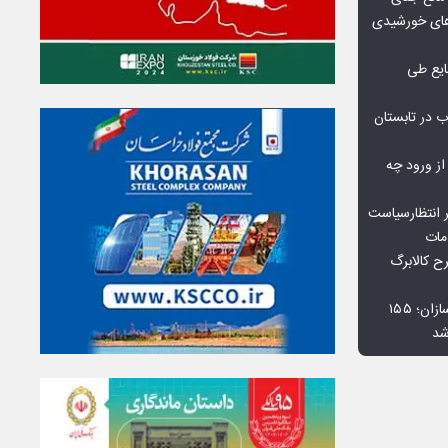
گاه‌های خورشیدی
یع طی
 در تابستان
 از ورود چه
 انتظارسیاست
مات
 کالابرگ
افت ۳۴ درصدی فروش خودروسازان؛ ۱۵۵
شد