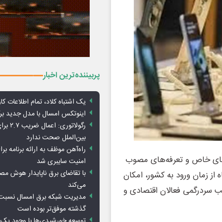
پربیننده‌ترین اخبار
یک اشتباه کلاد، تمام اطلاعات کارب
اینوتکس امسال با مدل جدید برگ
رگولاتوری: 
بین‌الملل صحت ندارد
راه‌آهن موظف به ارائه برنامه برا
زهای خاص و تعرفه‌های مصوب
امنیت سایبری شد
با تقاضای برق ناپایدار هوش م
 ترخیص شده‌اند، همچنان با گذشت حدود 3 تا 4 ماه از زمان ورود به کشور، امکان
می‌کند
جب سردرگمی فعالان اقتصادی و
مدیریت شبکه برق امسال نسبت 
گذشته موفق‌تر بوده است
توسعه خورشیدی‌ها با وجود یک 