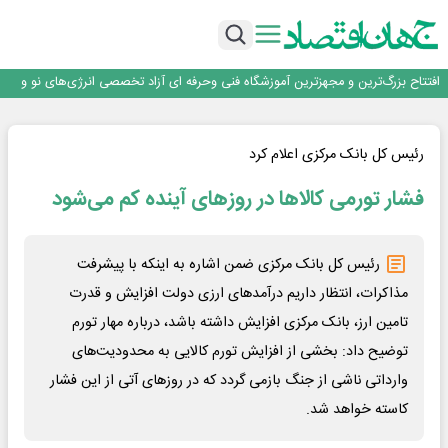
تداوم صعود مس در بازارهای جهانی؛ قیمت فلز سرخ از ۱۴هزار دلار در هر تن عبور کرد
فولاد در تله قیمت‌گذاری دستوری
فولاد مبارکه اصفهان
افتتاح بزرگ‌ترین و مجهزترین آموزشگاه فنی وحرفه ای آزاد تخصصی انرژی‌های نو و
تجدیدپذیر با حضور استاندار اصفهان
گفتگو با کاوه معلمی، مدیر حسابداری مدیریت فولادسنگان
تداوم صعود مس در بازارهای جهانی؛ قیمت فلز سرخ از ۱۴هزار دلار در هر تن عبور کرد
فولاد در تله قیمت‌گذاری دستوری
رئیس کل بانک مرکزی اعلام کرد
فشار تورمی کالاها در روزهای آینده کم می‌شود
رئیس کل بانک مرکزی ضمن اشاره به اینکه با پیشرفت
مذاکرات، انتظار داریم درآمدهای ارزی دولت افزایش و قدرت
تامین ارز، بانک مرکزی افزایش داشته باشد، درباره مهار تورم
توضیح داد: بخشی از افزایش تورم کالایی به محدودیت‌های
وارداتی ناشی از جنگ بازمی گردد که در روزهای آتی از این فشار
کاسته خواهد شد.