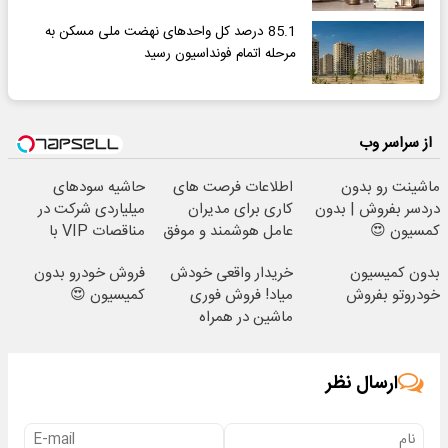
85.1 درصد کل واحدهای نهضت ملی مسکن به
مرحله اتمام فونداسیون رسید
از سراسر وب
ماشینت رو بدون
اطلاعات فرصت های
حاشیه سودهای
دردسر بفروش | بدون
کاری برای مدیران
میلیاردی شرکت در
کمسیون 😍
عامل هوشمند و موفق
مناقصات VIP با
با شرایط تخفیفی
اشتراکات ایران تندر
بدون کمیسیون
خریدار واقعی خودش
فروش خودرو بدون
خودروتو بفروش
میاد! فروش فوری
کمیسیون 😍
ماشین در همراه
مکانیک
ارسال نظر