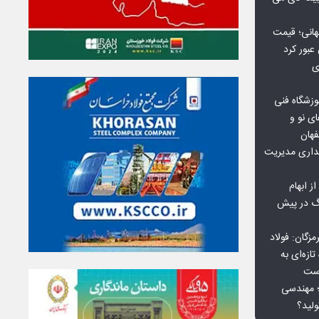
هانی؛ قیمت
ی
وزشگاه فنی
ی نو و
فهان
بداری مدیریت
ز ابهام
نگ در پیش
گان: فولاد
ازه‌ای به
است
 بورس کالا؛ مهندسی
لید؟