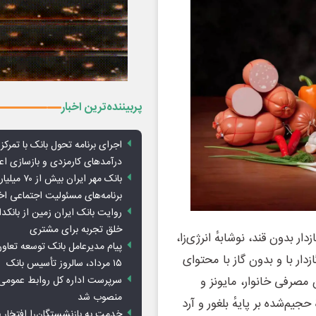
پربیننده‌ترین اخبار
اجرای برنامه تحول بانک با تمرکز ب
درآمدهای کارمزدی و بازسازی اع
بانک مهر ایران ب
برنامه‌های مسئولیت اجتماعی ا
روایت بانک ایران زمین از بانکدا
خلق تجربه برای مشتری
ر بدون قند، نوشابهٔ انرژی‌زا،
پیام مدیرعامل بانک توسعه تعاو
دار با و بدون گاز با محتوای
۱۵ مرداد، سالروز تأسیس بانک
سرپرست اداره کل روابط عمومی 
وغن مصرفی خانوار، مایونز و
منصوب شد
یم‌شده بر پایهٔ بلغور و آرد
خدمت به بازنشستگان‌را افتخار 