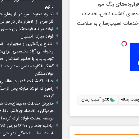
آورده‌های رنگ مو،‌
دانیم
آورده‌های کاشت ناخن، خدمات
تداوم صعود مس در بازارهای ج
فلز سرخ از ۱۴هزار دلار در هر تن عبور کرد
و خدمات آسیب‌رسان به سلامت
فولاد در تله قیمت‌گذاری دستور
فولاد مبارکه اصفهان
افتتاح بزرگ‌ترین و مجهزترین آم
وحرفه ای آزاد تخصصی انرژی‌ها
تجدیدپذیر با حضور استاندار اص
گفتگو با کاوه معلمی، مدیر حسا
فولادسنگان
حیات اکتشافات غدیر در هاله‌ای ا
راهی که فولاد مبارکه پس از ج
گرفت
عیت رسانه
کالای آسیب رسان
مدیرکل حفاظت محیط‌زیست هرمز
هرمزگان با اقتصاد چرخشی، نگاه ت
توسعه صنعت فولاد ارائه کرده 
ابلاغیه جنجالی ۱۶۳۰۰
قیمت اسلب یا خفگی تدریجی تو