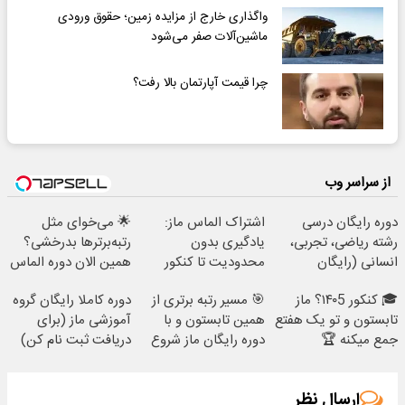
واگذاری خارج از مزایده زمین؛ حقوق ورودی
ماشین‌آلات صفر می‌شود
چرا قیمت آپارتمان بالا رفت؟
از سراسر وب
دوره رایگان درسی
اشتراک الماس ماز:
🌟 می‌خوای مثل
رشته ریاضی، تجربی،
یادگیری بدون
رتبه‌برترها بدرخشی؟
انسانی (رایگان
محدودیت تا کنکور
همین الان دوره الماس
بگیرش)
ماز رو شروع ک
🎓 کنکور ۱۴۰5؟ ماز
🎯 مسیر رتبه برتری از
دوره کاملا رایگان گروه
تابستون و تو یک هفتع
همین تابستون و با
آموزشی ماز (برای
جمع میکنه 🏆
دوره رایگان ماز شروع
دریافت ثبت نام کن)
میشه!
ارسال نظر