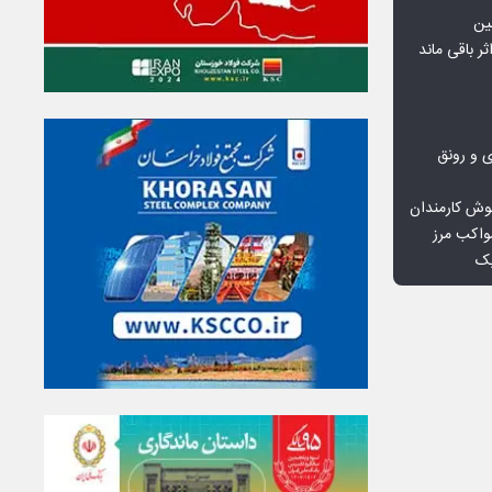
ین
ثر باقی ماند
ی و رونق
وش کارمندان
واکب مرز
یک