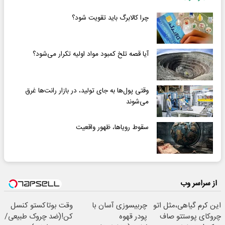
چرا کالابرگ باید تقویت شود؟
آیا قصه تلخ کمبود مواد اولیه تکرار می‌شود؟
وقتی پول‌ها به جای تولید، در بازار رانت‌ها غرق
می‌شوند
سقوط رویاها، ظهور واقعیت
از سراسر وب
این کرم گیاهی،مثل اتو
چربیسوزی آسان با
وقت بوتاکستو کنسل
چروکای پوستتو صاف
پودر قهوه
کن!(ضد چروک طبیعی/