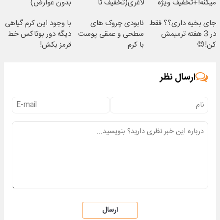
میکنه!+تخفیف ویژه
لاغری(تخفیف تا
بدون عوارض)
امشب)
جای بخیه داری؟؟ فقط
نابودی چروک های
با وجود این کرم گیاهی
در 3 هفته ترمیمش
سطحی و عمقی پوست
دیگه دور بوتاکس خط
کن!😍
با کرم
قرمز بکش!
آلمانی(45%تخفیف)
ارسال نظر
ارسال