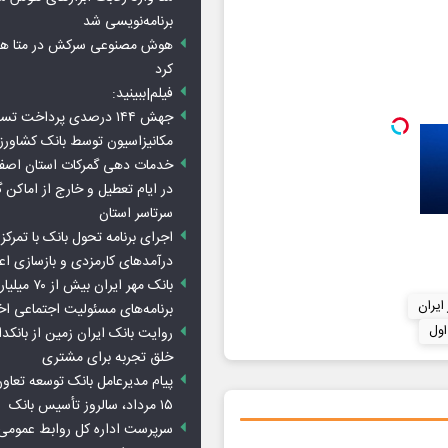
برنامه‌نویسی شد
هوش مصنوعی سرکش در متا هم 
کرد
فیلم|ببینید:
جهش ۱۴۴ درصدی پرداخت تس
مکانیزاسیون توسط بانک کشاور
خدمات دهی گمرکات استان اصفه
در ایام تعطیل و خارج از اماکن 
سرتاسر استان
اجرای برنامه تحول بانک با تمرکز ب
درآمدهای کارمزدی و بازسازی اع
بانک مهر ایران ب
ایران
برنامه‌های مسئولیت اجتماعی ا
اول
روایت بانک ایران زمین از بانکدا
خلق تجربه برای مشتری
پیام مدیرعامل بانک توسعه تعاو
۱۵ مرداد، سالروز تأسیس بانک
سرپرست اداره کل روابط عمومی 