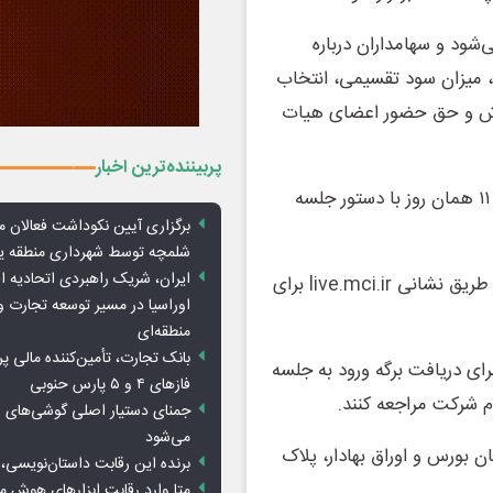
شود و سهامداران درباره
تصویب صورت‌های مالی سال مالی منتهی به ۲۹ اسفند ۱۴۰۴، میزان سود تقسیمی، انتخاب
اداش و حق حضور اعضای هیات
پربیننده‌ترین اخبار
همچنین مجمع عمومی عادی به‌طور فوق‌العاده نیز از ساعت ۱۱ همان روز با دستور جلسه
برگزاری آیین نکوداشت فعالان م
شلمچه توسط شهرداری منطقه 
ایران، شریک راهبردی اتحادیه ا
براساس اعلام همراه اول، امکان مشاهده همزمان مجامع از طریق نشانی live.mci.ir برای
اوراسیا در مسیر توسعه تجارت و
منطقه‌ای
بانک تجارت، تأمین‌کننده مالی پر
ای دریافت برگه ورود به جلسه
فازهای ۴ و ۵ پارس حنوبی
جمنای دستیار اصلی گوشی‌های ا
می‌شود
 بورس و اوراق بهادار، پلاک
برنده این رقابت داستان‌نویسی، 
متا وارد رقابت ابزارهای هوش 