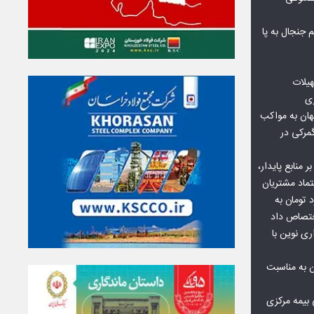
جنجال به پا
هیلات
زی
ان به مواکب
گمرکی در
ر منابع پایدار،
تماد مشتریان
یش از ۷۰ میلیارد تومان به
ختصاص داد
ری نوین با
ن به مناسبت
بیمه مرکزی