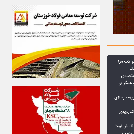
واکب مرز
یک
قتصادی
 همگرایی
وژه بازسازی
ندرویدی
انسان نبود!
مصنوعی