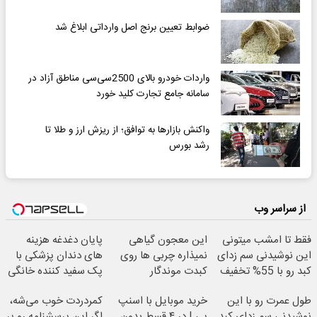
ضوابط تعیین برنج‌ اصل وارداتی ابلاغ شد
واردات خودرو بالای 2500سی‌سی مناطق آزاد در
سامانه جامع تجارت کلید خورد
واکنش بازارها به توافق؛ از ریزش ارز و طلا تا
رشد بورس
از سراسر وب
فقط تا امشب میتونی
این معجون گیاهی
پایان دغدغه هزینه
این نوشیدنی سم زدای
نمیذاره چربی ها روی
های دندان پزشکی با
کبد رو با 55% تخفیف
کبدت موندگار
پک سفید کننده خانگی
بخری
بشن55%تخفیف
طول عمرت رو با این
خرید موبایل با اسنپ
کمردردت خوب می‌شه،
نوشیدنی سم زدای کبد
پی | در ۴ قسط بدون
اگر این پرسشنامه رو پر