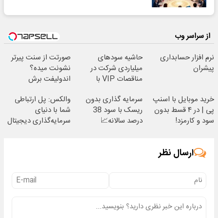
از سراسر وب
نرم افزار حسابداری
حاشیه سودهای
صورتت از سنت پیرتر
پیشران
میلیاردی شرکت در
نشونت میده؟
مناقصات VIP با
اندولیفت برش
اشتراکات ایران تندر
می‌گردونه 🔰
خرید موبایل با اسنپ
سرمایه گذاری بدون
والکس: پل ارتباطی
پی | در ۴ قسط بدون
ریسک با سود 38
شما با دنیای
سود و کارمزد!
درصد سالانه📈
سرمایه‌گذاری دیجیتال
ارسال نظر