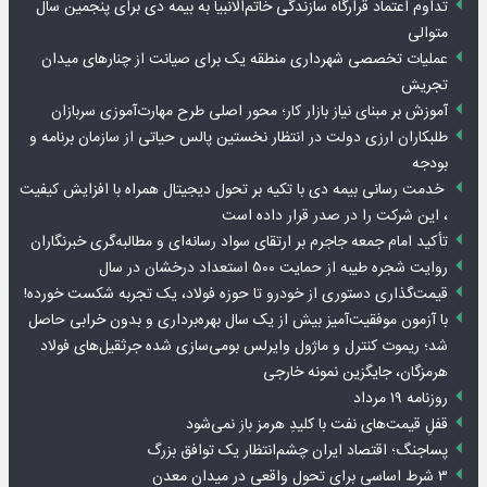
تداوم اعتماد قرارگاه سازندگی خاتم‌الانبیا به بیمه دی برای پنجمین سال
متوالی
عملیات تخصصی شهرداری منطقه یک برای صیانت از چنارهای میدان
تجریش
آموزش بر مبنای نیاز بازار کار؛ محور اصلی طرح مهارت‌آموزی سربازان
طلبکاران ارزی دولت در انتظار نخستین پالس حیاتی از سازمان برنامه و
بودجه
خدمت رسانی بیمه دی با تکیه بر تحول دیجیتال همراه با افزایش کیفیت
، این شرکت را در صدر قرار داده است
تأکید امام جمعه جاجرم بر ارتقای سواد رسانه‌ای و مطالبه‌گری خبرنگاران
روایت شجره طیبه از حمایت ۵۰۰ استعداد درخشان در سال
قیمت‌گذاری دستوری از خودرو تا حوزه فولاد، یک تجربه شکست خورده!
با آزمون موفقیت‌آمیز بیش از یک سال بهره‌برداری و بدون خرابی حاصل
شد؛ ریموت کنترل و ماژول وایرلس بومی‌سازی شده جرثقیل‌های فولاد
هرمزگان، جایگزین نمونه خارجی
روزنامه ۱۹ مرداد
قفلِ قیمت‌های نفت با کلیدِ هرمز باز نمی‌شود
پساجنگ؛ اقتصاد ایران چشم‌انتظار یک توافق بزرگ
۳ شرط اساسی برای تحول واقعی در میدان معدن