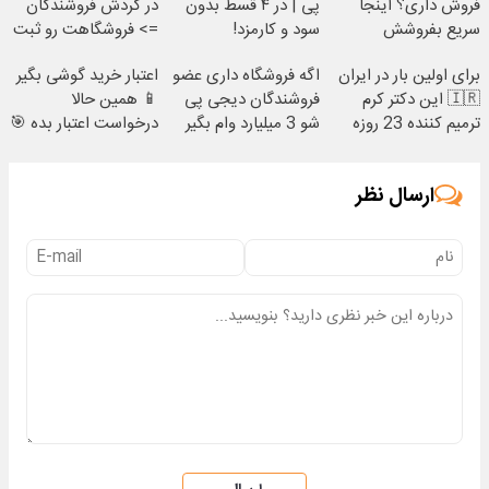
فروش داری؟ اینجا
پی | در ۴ قسط بدون
در گردش فروشندگان
سریع بفروشش
سود و کارمزد!
=> فروشگاهت رو ثبت
کن
برای اولین بار در ایران
اگه فروشگاه داری عضو
اعتبار خرید گوشی بگیر
🇮🇷 این دکتر کرم
فروشندگان دیجی پی
📱 همین حالا
ترمیم کننده 23 روزه
شو 3 میلیارد وام بگیر
درخواست اعتبار بده 🎯
ساخت!
ارسال نظر