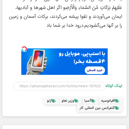
عَلَیْهِمْ بَرَکَاتٍ مِّنَ السَّمَاءِ وَالْأَرْضِو اگر اهل شهرها و آبادیها،
ایمان می‌آوردند و تقوا پیشه می‌کردند، برکات آسمان و زمین
را بر آنها می‌گشودیم.درود خدا بر شما باد
لینک کوتاه
اقیانوسیه
آسیا
وزیر تعاو
ژنو
کنفرانس بین المللی کار