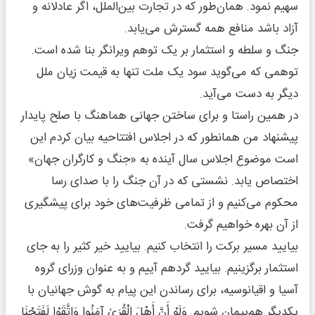
سهیم نمود. همان‌طور که در تجارت بین‌الملل، اگر عادلانه و
آزاد باشد منافع همه گسترش می‌یابد.
جنگ و سلطه و استثمار بر یک توهم ویرانگر بنا شده است.
توهمی که می‌گوید سود یک ملت تنها به قیمت زیان ملل
دیگر به دست می‌آید.
در همین راستا و برای ساختن جهانی هماهنگ با صلح پایدار
پیشنهاد من همانطور که در اجلاس افتتاحیه بیان کردم این
است موضوع اجلاس سال آینده به «جنگ و کارگران جهان»
اختصاص یابد. نشستی که در آن جنگ را با صدای رسا
محکوم می‌کنیم و از تمامی ظرفیت‌های خود برای پیشگیری
از آن بهره خواهیم گرفت.
بیایید مسیر برکت را انتخاب کنیم. بیایید خیر کثیر را به جای
استثمار برگزینیم. بیایید گردهم آییم و به عنوان وزرای گروه
آسیا و اقیانوسیه، برای رساندن این پیام به گوش جهانیان با
یکدیگر هم‌پیمان شویم. وَلَوْ أَنَّ أَهْلَ الْقُرَىٰ آمَنُوا وَاتَّقَوْا لَفَتَحْنَا