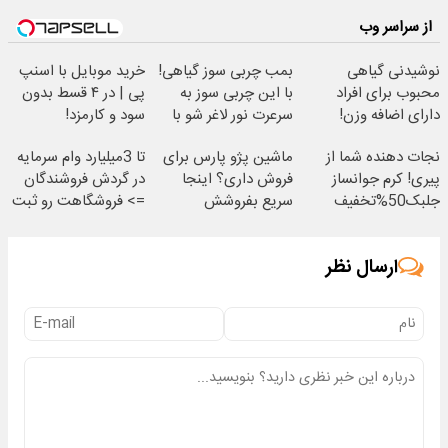
از سراسر وب
نوشیدنی گیاهی
بمب چربی سوز گیاهی!
خرید موبایل با اسنپ
محبوب برای افراد
با این چربی سوز به
پی | در ۴ قسط بدون
دارای اضافه وزن!
سرعرت نور لاغر شو با
سود و کارمزد!
60%تخفیف
مجوز بهداشت
نجات دهنده شما از
ماشین پژو پارس برای
تا 3میلیارد وام سرمایه
پیری! کرم جوانساز
فروش داری؟ اینجا
در گردش فروشندگان
جلبک50%تخفیف
سریع بفروشش
=> فروشگاهت رو ثبت
کن
ارسال نظر