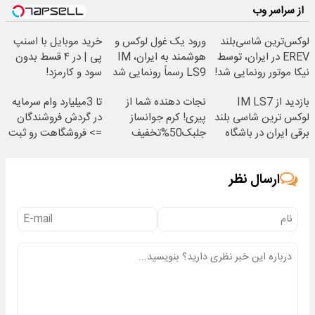
از سراسر وب
لوکس‌ترین شاسی‌بلند
ورود یک غول لوکس و
خرید موبایل با اسنپ
EREV در ایران، توسط
هوشمند به ایران، IM
پی | در ۴ قسط بدون
نیکا موتور رونمایی شد!
LS9 رسماً رونمایی شد
سود و کارمزد!
بازدید از IM LS7
نجات دهنده شما از
تا 3میلیارد وام سرمایه
لوکس ترین شاسی بلند
پیری! کرم جوانساز
در گردش فروشندگان
برقی ایران در باشگاه
جلبک50%تخفیف
=> فروشگاهت رو ثبت
انقلاب
کن
ارسال نظر