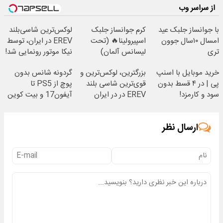
از سراسر وب
با جوانساز جلبک عید
کرم جوانساز جلبک
لوکس‌ترین شاسی‌بلند
امسال ۱۰سال جوون
اسپیرولینا🔥 (تحت
EREV در ایران، توسط
تری
لیسانس آلمان)
نیکا موتور رونمایی شد!
خرید موبایل با اسنپ
بزرگترین، لوکس‌ترین و
گردونه شانس بدون
پی | در ۴ قسط بدون
قوی‌ترین شاسی بلند
پوچ از PS5 تا
سود و کارمزد!
EREV در در ایران
آیفون17 و بیت کوین
رونمایی شد
🔥
ارسال نظر