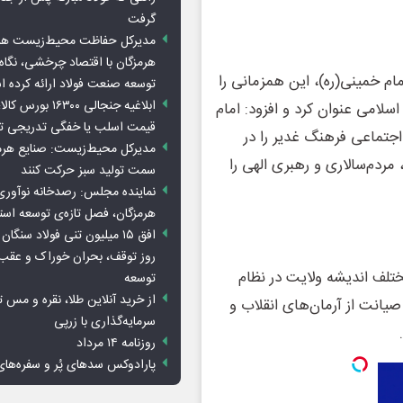
گرفت
مدیرکل حفاظت محیط‌زیست هرمز
هرمزگان با اقتصاد چرخشی، نگاه ت
مام خمینی(ره)، این همزمانی را
توسعه صنعت فولاد ارائه کرده 
ابلاغیه جنجالی ۱۶۳۰۰
اسلامی عنوان کرد و افزود: امام
قیمت اسلب یا خفگی تدریجی تو
اجتماعی فرهنگ غدیر را در
مدیرکل محیط‌زیست: صنایع هرمزگ
مردم‌سالاری و رهبری الهی را
سمت تولید سبز حرکت کنند
نماینده مجلس: رصدخانه نوآوری 
هرمزگان، فصل تازه‌ی توسعه اس
روز توقف، بحران خوراک و عقب
تلف اندیشه ولایت در نظام
توسعه
از خرید آنلاین طلا، نقره و مس 
یانت از آرمان‌های انقلاب و
سرمایه‌گذاری با زرپی
روزنامه ۱۴ مرداد
پارادوکس سدهای پُر و سفره‌های