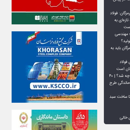
گان: فولاد
ازه‌ای به
است
 بورس کالا؛ مهندسی
لید؟
ان باید به
فولاد
تان است
افق ۱۵ میلیون تنی فولاد سنگان چه شد؟ | ۴۰
‌ماندگی طرح
تا ساخت سبد
 خالی