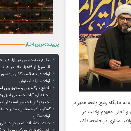
پربیننده‌ترین اخبار
تداوم صعود مس در بازارهای ج
فلز سرخ از ۱۴هزار دلار در هر تن عبور کرد
فولاد در تله قیمت‌گذاری دستور
فولاد مبارکه اصفهان
افتتاح بزرگ‌ترین و مجهزترین آم
وحرفه ای آزاد تخصصی انرژی‌ها
تجدیدپذیر با حضور استاندار اص
به جایگاه رفیع واقعه غدیر در
گفتگو با کاوه معلمی، مدیر حسا
وی و تجلی مفهوم ولایت در
فولادسنگان
ایت‌مداری در جامعه تأکید
حیات اکتشافات غدیر در هاله‌ای ا
راهی که فولاد مبارکه پس از ج