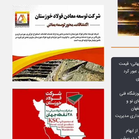
هانی؛ قیمت
ی
وزشگاه فنی
ی نو و
فهان
بداری مدیریت
ز ابهام
نگ در پیش