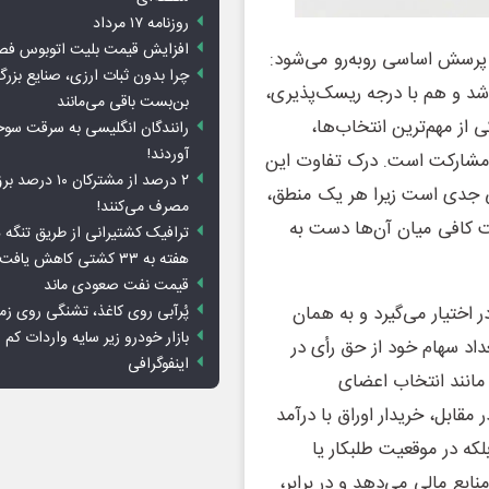
روزنامه ۱۷ مرداد
افزایش قیمت بلیت اتوبوس فص
ک پرسش اساسی روبه‌رو می‌شود:
چرا بدون ثبات ارزی، صنایع بزرگ
اشد و هم با درجه ریسک‌پذیری،
بن‌بست باقی می‌مانند
ی از مهم‌ترین انتخاب‌ها،
رانندگان انگلیسی به سرقت سو
آوردند!
اق مشارکت است. درک تفاوت این
۲ درصد از مشترکان 
رتی جدی است زیرا هر یک منطق،
مصرف می‌کنند!
خت کافی میان آن‌ها دست به
ترافیک کشتیرانی از طریق تنگه 
هفته به ۳۳ کشتی کاهش یافت
قیمت نفت صعودی ماند
پُرآبی روی کاغذ، تشنگی روی زم
اختیار می‌گیرد و به همان
بازار خودرو زیر سایه واردات کم ا
اد سهام خود از حق رأی در
اینفوگرافی
مانند انتخاب اعضای
ابل، خریدار اوراق با درآمد
که در موقعیت طلبکار یا
منابع مالی می‌دهد و در برابر،