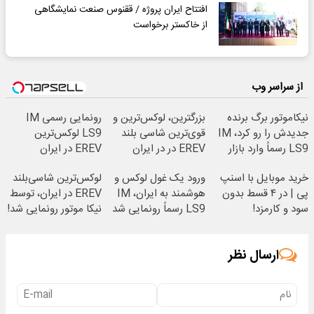
افتتاح ایران پروژه / ققنوس صنعت نمایشگاهی
از خاکستر برخواست
از سراسر وب
نیکاموتور برگ برنده
بزرگترین، لوکس‌ترین و
رونمایی رسمی IM
جدیدش را رو کرد، IM
قوی‌ترین شاسی بلند
LS9 لوکس‌ترین
LS9 رسماً وارد بازار
EREV در در ایران
EREV در ایران
ایران شد
رونمایی شد
خرید موبایل با اسنپ
ورود یک غول لوکس و
لوکس‌ترین شاسی‌بلند
پی | در ۴ قسط بدون
هوشمند به ایران، IM
EREV در ایران، توسط
سود و کارمزد!
LS9 رسماً رونمایی شد
نیکا موتور رونمایی شد!
ارسال نظر