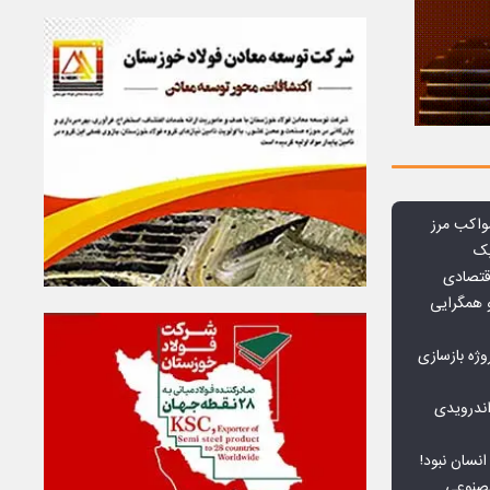
واکب مرز
یک
قتصادی
 همگرایی
وژه بازسازی
ندرویدی
انسان نبود!
مصنوعی