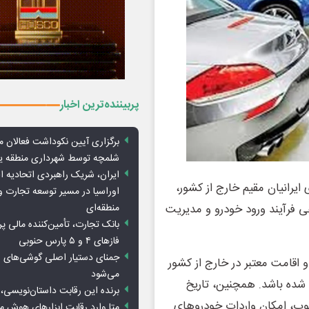
پربیننده‌ترین اخبار
برگزاری آیین نکوداشت فعالان م
شلمچه توسط شهرداری منطقه 
ایران، شریک راهبردی اتحادیه ا
ایرانیان مقیم خارج از کشور،
اوراسیا در مسیر توسعه تجارت و
منطقه‌ای
 فرآیند ورود خودرو و مدیریت
بانک تجارت، تأمین‌کننده مالی پر
فازهای ۴ و ۵ پارس حنوبی
جمنای دستیار اصلی گوشی‌های ا
و اقامت معتبر در خارج از کشور
می‌شود
خ شروع اقامت آنان پیش از 1404/03/21 ثبت شده باشد. همچنین، تاریخ
برنده این رقابت داستان‌نویسی، 
1404/0 باشد. در این چارچوب، امکان واردات خودروهای
متا وارد رقابت ابزارهای هوش 