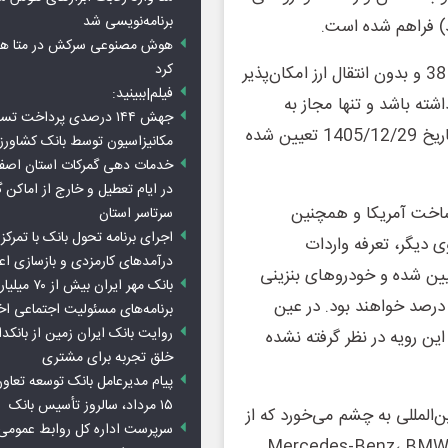
برنامه‌نویسی شد
هوش مصنوعی سرکش در متا هم 
کرد
بر اساس این ضوابط، ثبت سفارش صرفاً از محل بند 9 ماده 38 و بدون انتقال ارز امکان‌پذیر
فیلم|ببینید:
قاضی باید حداقل 18 سال سن داشته باشد و تنها مجاز به
جهش ۱۴۴ درصدی پرداخت تس
واردات یک دستگاه خودرو است. مهلت ثبت سفارش نیز تا تاریخ 1405/12/29 تعیین شده
مکانیزاسیون توسط بانک کشاور
خدمات دهی گمرکات استان اصفه
در ایام تعطیل و خارج از اماکن 
اخت آمریکا و همچنین
سرتاسر استان
اجرای برنامه تحول بانک با تمرکز ب
 دیگر، تعرفه واردات
درآمدهای کارمزدی و بازسازی اع
قی و پلاگین هیبریدی 100 درصد تعیین شده و خودروهای بنزینی
بانک مهر ایران ب
یز بر اساس حجم موتور، مشمول تعرفه‌ای بین 110 تا 165 درصد خواهند بود. در عین
برنامه‌های مسئولیت اجتماعی ا
روایت بانک ایران زمین از بانکدا
ین رویه در نظر گرفته نشده
خلق تجربه برای مشتری
پیام مدیرعامل بانک توسعه تعاو
۱۵ مرداد، سالروز تأسیس بانک
‌المللی به چشم می‌خورد که از
سرپرست اداره کل روابط عمومی 
Mercedes-Benz، BMW، Audi، To،