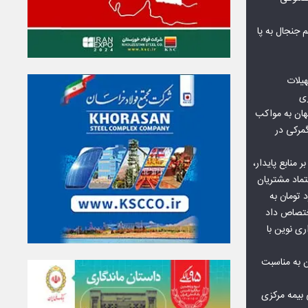
جنجال به پا
هیلات
زی
ان به مواکب
گمرکی در
ر منابع پایدار،
تماد مشتریان
یش از ۷۰ میلیارد تومان به
ختصاص داد
ری نوین با
ن به مناسبت
بیمه مرکزی