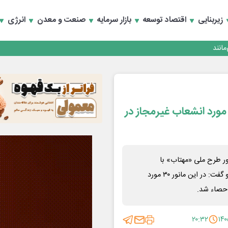
زیربنایی
اقتصاد توسعه
بازار سرمایه
صنعت و معدن
انرژی
انند
رگزاری مانور طرح ملی «مهتاب» و جمع‌آوری۳۰ مورد انشعاب غیرمجاز در
ور طرح ملی «مهتاب» با
مشارکت۷۰ نفر در قالب ۲۹ اکیپ عملیاتی در استان همدان خبر داد و گفت: در این مانور ۳۰ مورد
۲۰:۳۲