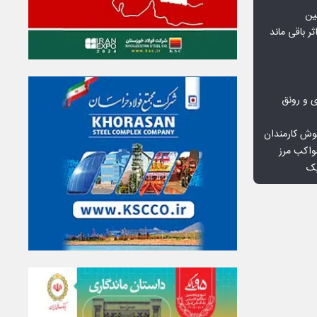
ین
ثر باقی ماند
ی و رونق
وش کارمندان
واکب مرز
یک