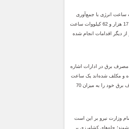
ره به احصاء 101 هزار و 773 کیلووات ساعت انرژی با جمع‌آوری
برق‌های مجاز تصریح کرد: تعویض 38 کنتور معیوب و احیا 17 هزار و 62 کیلووات ساعت
 20 دستگاه شمارشگر از دیگر اقدامات انجام شده
 مصرف برق در ادارات اشاره
ه و مکلف شده‌اند یک ساعت
قبل از تعطیلی وسایل سرمایشی را خاموش کنند و مصرف برق خود را به میزان 70
ام وزارت نیرو بر این است
شوند؛ چاه‌های کشاورزی بر