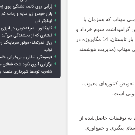
پُرآبی روی کاغذ، تشنگی روی زم
بازار خودرو زیر سایه واردات کم ا
ملی مهتاب که همزمان با
اینفوگرافی
کاریکاتور ـ صرفه‌جویی در انرژی
ن گرامیداشت سوم خرداد و
اعتباری که از بخشندگی می‌آید
سالروز آزادسازی خرمشهر اظهار کرد: برای مدیریت پیک بار تابستان، 14 مگاپروژه در
ریال قدرتمند؛ موتور سرمایه‌گذار
لی مهتاب (مدیریت هوشمند
تولید
فرسودگی شغلی و بی‌خوابیِ خام
برگزاری آیین نکوداشت فعالان م
شلمچه توسط شهرداری منطقه 
 تعویض کنتورهای معیوب،
نونی است.
 به توفیقات حاصل‌شده از
تای پیگیری و جمع‌آوری