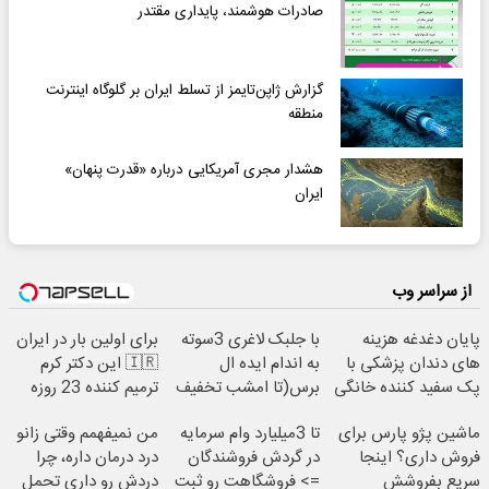
صادرات هوشمند، پایداری مقتدر
گزارش ژاپن‌تایمز از تسلط ایران بر گلوگاه اینترنت
منطقه
هشدار مجری آمریکایی درباره «قدرت پنهان»
ایران
از سراسر وب
پایان دغدغه هزینه
با جلبک لاغری 3سوته
برای اولین بار در ایران
های دندان پزشکی با
به اندام ایده ال
🇮🇷 این دکتر کرم
پک سفید کننده خانگی
برس(تا امشب تخفیف
ترمیم کننده 23 روزه
ویژه)
ساخت!
ماشین پژو پارس برای
تا 3میلیارد وام سرمایه
من نمیفهمم وقتی زانو
فروش داری؟ اینجا
در گردش فروشندگان
درد درمان داره، چرا
سریع بفروشش
=> فروشگاهت رو ثبت
دردش رو داری تحمل