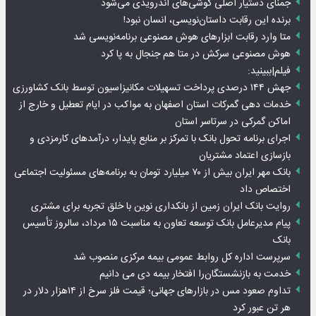
جمنای دستیار اصلی گوشی‌های اندرویدی می‌شود
برنده این رقابت داستان‌نویسی، انسان نبود!
متا وارد رقابت ابزارهای هوش مصنوعی برنامه‌نویسی شد
هوش مصنوعی سرکش در متا هم جنجال به پا کرد
فیلم|ببینید:
جهش ۱۴۴ درصدی پرداخت تسهیلات مکانیزاسیون توسط بانک کشاورزی
خدمات دهی گمرکات استان اصفهان به مواکب در ایام تعطیل و خارج از
اماکن گمرکی در سرتاسر استان
اجرای برنامه تحول بانک با تمرکز بر منابع پایدار، درآمدهای کارمزدی و
بازسازی اعتماد مشتریان
بانک مهر ایران بیش از ۷۰ میلیارد تومان به برنامه‌های مسئولیت اجتماعی
اختصاص داد
روایت بانک ایران زمین از بانکداری نوین با خلق تجربه برای مشتری
پیام مدیرعامل بانک توسعه تعاون به مناسبت ۱۵ مرداد، سالروز تأسیس
بانک
سرپرست اداره کل روابط عمومی بیمه مرکزی منصوب شد
خدمت به بازنشستگان‌را افتخار بیمه دی می دانیم
تداوم صعود مس در بازارهای جهانی؛ قیمت فلز سرخ از ۱۴هزار دلار در
هر تن عبور کرد