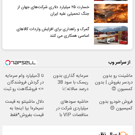
خسارت ۲۵ میلیارد دلاری شرکت‌های جهان از
جنگ تحمیلی علیه ایران
گمرک و راهداری برای افزایش واردات کالاهای
اساسی همکاری می کنند
از سراسر وب
ماشینت رو بدون
سرمایه گذاری بدون
تا 3میلیارد وام سرمایه
دردسر بفروش | بدون
ریسک با سود 38
در گردش فروشندگان
کمسیون 😍
درصد سالانه📈
=> فروشگاهت رو ثبت
کن
فروش خودرو بدون
حاشیه سودهای
دلال ماشینتو به قیمت
کمیسیون 😍
میلیاردی شرکت در
نمیخره! بیا اینجا به
مناقصات VIP با
قیمت بفروش*فقط
اشتراکات ایران تندر
خریدار واقعی*