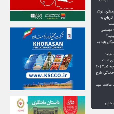
گان: فولاد
ازه‌ای به
است
 بورس کالا؛ مهندسی
لید؟
ان باید به
فولاد
تان است
افق ۱۵ میلیون تنی فولاد سنگان چه شد؟ | ۴۰
‌ماندگی طرح
تا ساخت سبد
 خالی