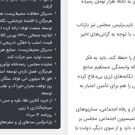
میلیونی، چطور می‌توان مرغی را که قیمت آن در برخی مناطق به 400 هزار تومان رسیده
گرفت
مدیرکل حفاظت محیط‌زیست هرمز
هرمزگان با اقتصاد چرخشی، نگاه ت
ر نایب‌رئیس مجلس نیز بازتاب
توسعه صنعت فولاد ارائه کرده 
 با توجه به گرانی‌های اخیر
ابلاغیه جنجالی ۱۶۳۰۰
قیمت اسلب یا خفگی تدریجی تو
مدیرکل محیط‌زیست: صنایع هرمزگ
سمت تولید سبز حرکت کنند
ا حفظ کند، باید به فکر
نماینده مجلس: رصدخانه نوآوری 
 که وابستگی مستقیم منابع
هرمزگان، فصل تازه‌ی توسعه اس
 تکانه‌های ارزی بی‌دفاع کرده
 هم برای تأمین اعتبار به
روز توقف، بحران خوراک و عقب
توسعه
از خرید آنلاین طلا، نقره و مس 
سرمایه‌گذاری با زرپی
 و رفاه اجتماعی، سناریوهای
روزنامه ۱۴ مرداد
 کمیسیون اجتماعی مجلس بر
پارادوکس سدهای پُر و سفره‌های
رقم کالابرگ تأکید دارد و از سوی دیگر، دولت با