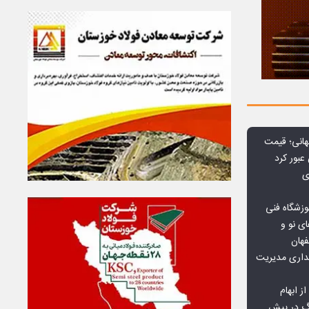
هانی؛ قیمت
ی
وزشگاه فنی
ی نو و
فهان
بداری مدیریت
ز ابهام
نگ در پیش