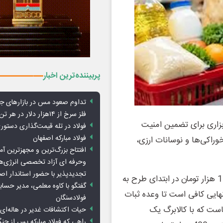
پربیننده‌ترین اخبار
تداوم صعود مس در بازارهای ج
فلز سرخ از ۱۴هزار دلار در هر تن عبور کرد
ابزاری برای تضمین امنیت
فولاد در تله قیمت‌گذاری دستور
فولاد مبارکه اصفهان
راکی‌ها و نوسانات ارزی،
افتتاح بزرگ‌ترین و مجهزترین آم
وحرفه ای آزاد تخصصی انرژی‌ها
تجدیدپذیر با حضور استاندار اص
بررسی‌ها نشان می‌دهد نرخ تأمین ارز کالاهای اساسی از 112 هزار تومان در ابتدای طرح به
گفتگو با کاوه معلمی، مدیر حسا
 که همین جهش 32 درصدی به تنهایی کافی است تا وعده ثبات
فولادسنگان
است که با کالابرگ یک
حیات اکتشافات غدیر در هاله‌ای ا
راهی که فولاد مبارکه پس از ج