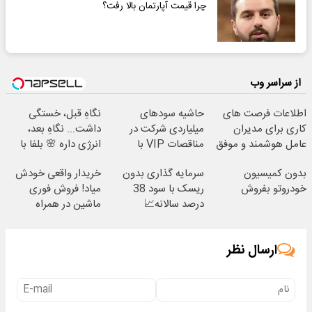
چرا قیمت آپارتمان بالا رفت؟
از سراسر وب
اطلاعات فرصت های
حاشیه سودهای
نگاهِ قبل، خستگی
کاری برای مدیران
میلیاردی شرکت در
داشت... نگاهِ بعد،
عامل هوشمند و موفق
مناقصات VIP با
انرژی داره 🌸 بلفا با
با شرایط تخفیفی
اشتراکات ایران تندر
25% تخفیف
بدون کمیسیون
سرمایه گذاری بدون
خریدار واقعی خودش
خودروتو بفروش
ریسک با سود 38
میاد! فروش فوری
درصد سالانه📈
ماشین در همراه
مکانیک
ارسال نظر