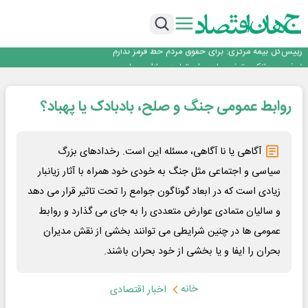
ثبت بالاترین رکورد تاریخی در بازار سهام؛ ارزش معاملات خرد به ۶۶ همت رسید
عبور فکور صنعت از مرز ۵۳ همت درآمد
رییس‌کل بیمه مرکزی: برای حقوق مردم خط قرمز ندارم
نرخ سود بانکی؛ تیغ دو لبه برای تولید و بازار سرمایه
چشم‌انداز صادرات گوشت مرغ؛ از ناپایداری سیاست‌ها تا اعتماد به خصوصی‌ها
ثبت بالاترین رکورد تاریخی در بازار سهام؛ ارزش معاملات خرد به ۶۶ همت رسید
روابط عمومی جنگ و صلح، بادبادک یا پهباد؟
عبور فکور صنعت از مرز ۵۳ همت درآمد
آگاهی یا نا آگاهی، مسئله این است. رخدادهای بزرگ
سیاسی و اجتماعی مثل جنگ به خودی خود همراه با آثار زیانبار
زیادی است که در ابعاد گوناگون جوامع را تحت تاثیر قرار می دهد
و سالیان متمادی عوارض متعددی را به جای می گذارد و روابط
عمومی ها در چنین شرایطی می توانند بخشی از نقش مدیران
بحران را ایفا و یا بخشی از خود بحران باشند.
خانه
اخبار اقتصادی