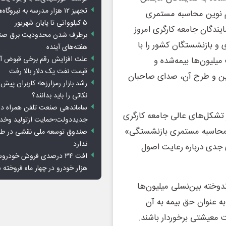
تجهیز ۱۲ هزار مدرسه به نیرو
م نوین محاسبه مستمری
۵ کیلوواتی تا پایان شهریور
یندگان جامعه کارگری امروز
برطرف شدن محدودیت‌ برق صنا
و بازنشستگان کشور را با
هفته‌های آینده
علت افزایش رقم برخی قبوض آب
میلیون‌ها بیمه‌شده و
قیمت نفت یک دلار بالا رفت
دوین و طرح آن، صدای صاحبان
رشد بازار رمزارزها؛ کاربران پیش
نکاتی را باید بدانند؟
ساماندهی صنعت تلفن همراه در
ز تشکل‌های عالی جامعه کارگری
جدیددولت؛حمایت ازتولید وخد
ن محاسبه مستمری بازنشستگی»
صندوق توسعه ملی نقشی در طرح
ندارد
جدی درباره رعایت اصول
هزار خودرو در چهار ماه فروخته 
وخته بین‌نسلی میلیون‌ها
به عنوان حق بیمه به آن
ت معیشتی برخوردار باشند.