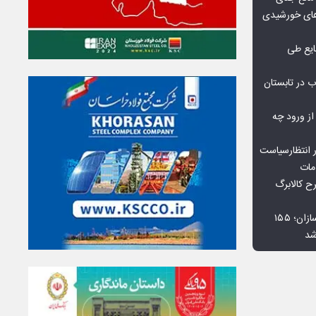
گاه‌های خورشیدی
یع طی
 در تابستان
 از ورود چه
 انتظارسیاست
مات
 کالابرگ
افت ۳۴ درصدی فروش خودروسازان؛ ۱۵۵
شد