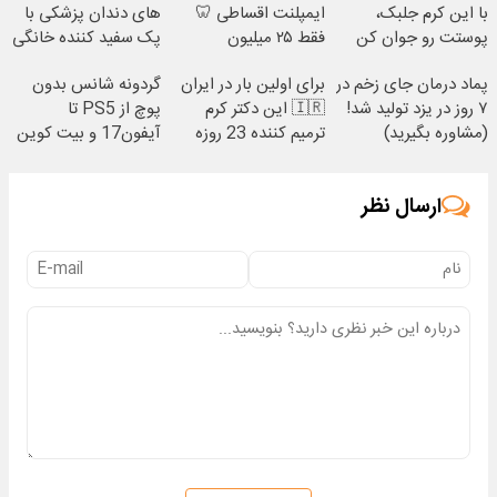
با این کرم جلبک،
ایمپلنت اقساطی 🦷
های دندان پزشکی با
پوستت رو جوان کن
فقط ۲۵ میلیون
پک سفید کننده خانگی
پماد درمان جای زخم در
برای اولین بار در ایران
گردونه شانس بدون
۷ روز در یزد تولید شد!
🇮🇷 این دکتر کرم
پوچ از PS5 تا
(مشاوره بگیرید)
ترمیم کننده 23 روزه
آیفون17 و بیت کوین
ساخت!
🔥
ارسال نظر