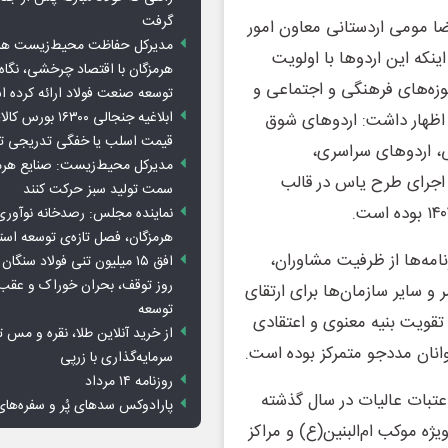
گرفت
ضا مومی اردستانی معاون امور
مدیرکل حفاظت محیط‌زیست هرمز
ینکه این اردوها با اولویت
هرمزگان با اقتصاد چرخشی، نگاه ت
زه‌های فرهنگی و اجتماعی و
توسعه صنعت فولاد ارائه کرده 
ابلاغیه جنجالی ۱۶۳۰۰
، اظهار داشت: اردوهای شوق
قیمت اسلب یا خفگی تدریجی تو
ی، اردوهای سراسری،
مدیرکل محیط‌زیست: صنایع هرمزگ
ن اجرای طرح یاس در قالب
سمت تولید سبز حرکت کنند
نماینده مجلس: رصدخانه نوآوری 
هرمزگان، فصل تازه‌ی توسعه اس
رنامه‌ها از ظرفیت مشاوران،
روز توقف، بحران خوراک و عقب
 و سایر سازمان‌ها برای ارتقای
توسعه
 تقویت بنیه معنوی و اعتقادی
از خرید آنلاین طلا، نقره و مس 
وانان مددجو متمرکز بوده است.
سرمایه‌گذاری با زرپی
روزنامه ۱۴ مرداد
ددجوی زائر اولی به عتبات عالیات در سال گذشته
پارادوکس سدهای پُر و سفره‌های
یژه موکب ام‌البنین(ع) و مراکز