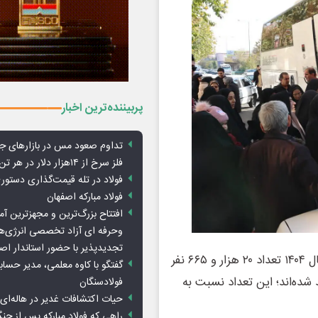
پربیننده‌ترین اخبار
تداوم صعود مس در بازارهای ج
فلز سرخ از ۱۴هزار دلار در هر تن عبور کرد
فولاد در تله قیمت‌گذاری دستور
فولاد مبارکه اصفهان
افتتاح بزرگ‌ترین و مجهزترین آم
وحرفه ای آزاد تخصصی انرژی‌ها
تجدیدپذیر با حضور استاندار اص
معاون امور فرهنگی کمیته امداد استان اصفهان، گفت: در سال ۱۴۰۴ تعداد ۲۰ هزار و ۶۶۵ نفر
گفتگو با کاوه معلمی، مدیر حسا
 شده‌اند؛ این تعداد نسبت به
فولادسنگان
حیات اکتشافات غدیر در هاله‌ای ا
راهی که فولاد مبارکه پس از ج