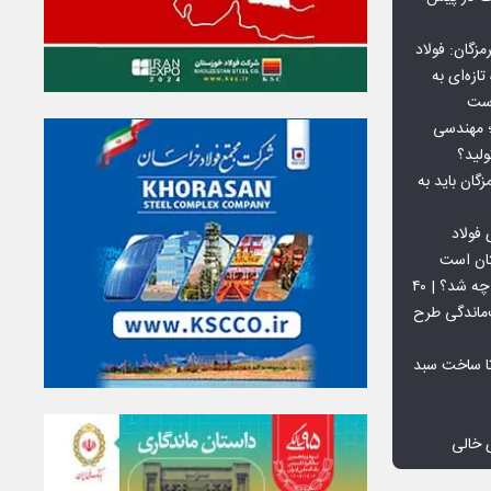
گان: فولاد
ازه‌ای به
است
 بورس کالا؛ مهندسی
لید؟
ان باید به
فولاد
تان است
افق ۱۵ میلیون تنی فولاد سنگان چه شد؟ | ۴۰
‌ماندگی طرح
تا ساخت سبد
 خالی