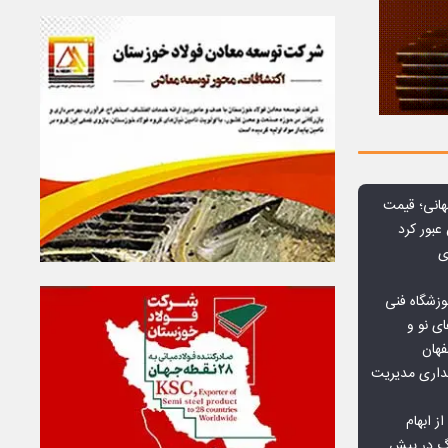
هانی؛ قیمت
ی
وزشگاه فنی
ی نو و
فهان
بداری مدیریت
ز ابهام
نگ در پیش