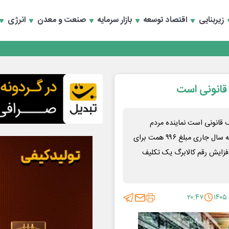
زیربنایی
اقتصاد توسعه
بازار سرمایه
صنعت و معدن
انرژی
تخصصی انرژی‌های نو و تجدیدپذیر با حضور استاندار اصفهان
کالابرگ تکلیف قانونی است نماینده مردم
چناران و طرقبه در مجلس شورای اسلامی تاکید کرد: در قانون بودجه سال جاری مبلغ ۹۹۶ همت برای
فزایش رقم کالابرگ یک تکلیف
۲۰:۴۷