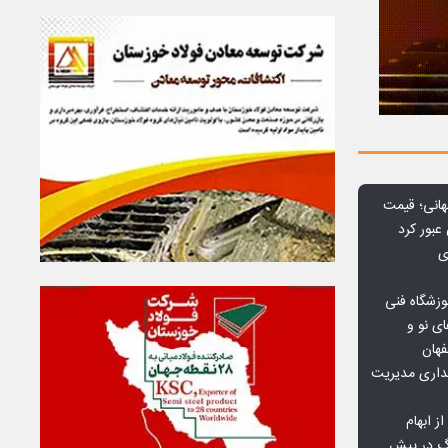
هانی؛ قیمت
ی
وزشگاه فنی
ی نو و
فهان
بداری مدیریت
ز ابهام
نگ در پیش