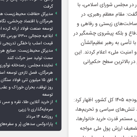
هار در مجلس شورای اسلامی، با
گرفت
، گفت: مقام معظم رهبری، در
مدیرکل حفاظت محیط‌زیست هرمز
هرمزگان با اقتصاد چرخشی، نگاه ت
یرساخت‌های زیستی و رفاهی و
توسعه صنعت فولاد ارائه کرده 
دفاع و بلکه پیشروی چشمگیر در
ابلاغیه جنجالی ۱۶۳۰۰
با تأسی به رهبر عظیم‌الشأن
قیمت اسلب یا خفگی تدریجی تو
مدیرکل محیط‌زیست: صنایع هرمزگ
 امنیت ملی» اعلام کردند. این
سمت تولید سبز حرکت کنند
بالاترین سطح حکم‌رانی
نماینده مجلس: رصدخانه نوآوری 
هرمزگان، فصل تازه‌ی توسعه اس
روز توقف، بحران خوراک و عقب
توسعه
وی در ادامه با اشاره به شرایط کشور در زمان تصویب قانون بودجه ۱۴۰۵ کل کشور، اظهار کرد:
از خرید آنلاین طلا، نقره و مس 
د تنش‌های سیاسی و تحریم‌ها،
سرمایه‌گذاری با زرپی
روزنامه ۱۴ مرداد
 مستمر قدرت خرید خانوارها،
پارادوکس سدهای پُر و سفره‌های
تضعیف ارزش پول ملی مواجه