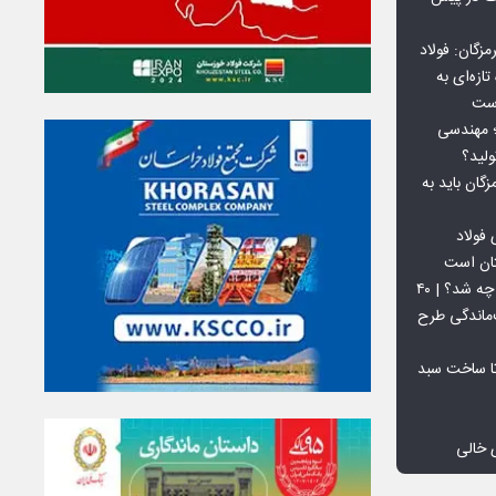
گان: فولاد
ازه‌ای به
است
 بورس کالا؛ مهندسی
لید؟
ان باید به
فولاد
تان است
افق ۱۵ میلیون تنی فولاد سنگان چه شد؟ | ۴۰
‌ماندگی طرح
تا ساخت سبد
 خالی