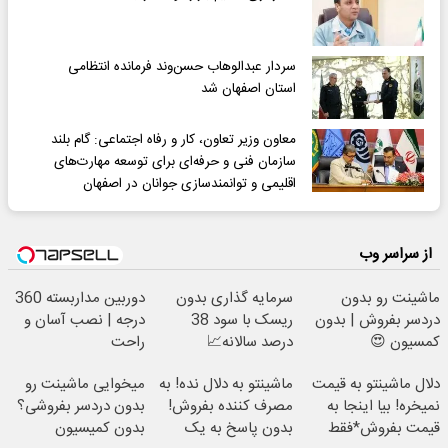
سردار عبدالوهاب حسن‌وند فرمانده انتظامی
استان اصفهان شد
معاون وزیر تعاون، کار و رفاه اجتماعی: ​گام بلند
سازمان فنی و حرفه‌ای برای توسعه مهارت‌های
اقلیمی و توانمندسازی جوانان در اصفهان
از سراسر وب
ماشینت رو بدون
سرمایه گذاری بدون
دوربین مداربسته 360
دردسر بفروش | بدون
ریسک با سود 38
درجه | نصب آسان و
کمسیون 😍
درصد سالانه📈
راحت
دلال ماشینتو به قیمت
ماشینتو به دلال نده! به
میخوایی ماشینت رو
نمیخره! بیا اینجا به
مصرف کننده بفروش!
بدون دردسر بفروشی؟
قیمت بفروش*فقط
بدون پاسخ به یک
بدون کمیسیون