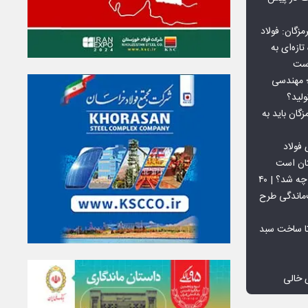
گان: فولاد
ازه‌ای به
است
 بورس کالا؛ مهندسی
لید؟
ان باید به
فولاد
تان است
افق ۱۵ میلیون تنی فولاد سنگان چه شد؟ | ۴۰
‌ماندگی طرح
تا ساخت سبد
 خالی