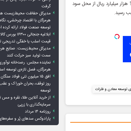
445 هزار میلیارد ریال تا 586 هزار میلیارد ریال به میزان 141 هزار میلیارد ریال از محل سود
گرفت
ب رسید.
مدیرکل حفاظت محیط‌زیست هرمز
هرمزگان با اقتصاد چرخشی، نگاه ت
توسعه صنعت فولاد ارائه کرده 
ابلاغیه جنجالی ۱۶۳۰۰
قیمت اسلب یا خفگی تدریجی تو
مدیرکل محیط‌زیست: صنایع هرمزگ
سمت تولید سبز حرکت کنند
نماینده مجلس: رصدخانه نوآوری 
هرمزگان، فصل تازه‌ی توسعه اس
روز توقف، بحران خوراک و عقب
ی توسعه معادن و فلزات
توسعه
از خرید آنلاین طلا، نقره و مس 
سرمایه‌گذاری با زرپی
روزنامه ۱۴ مرداد
پارادوکس سدهای پُر و سفره‌های