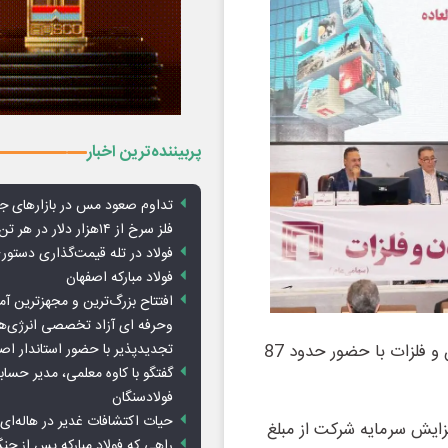
پربیننده‌ترین اخبار
تداوم صعود مس در بازارهای ج
فلز سرخ از ۱۴هزار دلار در هر تن عبور کرد
فولاد در تله قیمت‌گذاری دستور
فولاد مبارکه اصفهان
افتتاح بزرگ‌ترین و مجهزترین آم
وحرفه ای آزاد تخصصی انرژی‌ها
مجمع عمومی فوق العاده شرکت سرمایه‌گذاری توسعه معادن و فلزات با حضور حدود 87
تجدیدپذیر با حضور استاندار اص
گفتگو با کاوه معلمی، مدیر حسا
فولادسنگان
حیات اکتشافات غدیر در هاله‌ای ا
زایش سرمایه شرکت از مبلغ
راهی که فولاد مبارکه پس از ج