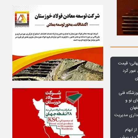
هانی؛ قیمت
ی
وزشگاه فنی
ی نو و
فهان
بداری مدیریت
ز ابهام
نگ در پیش