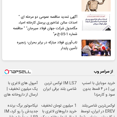
آگهی تمدید مناقصه عمومی دو مرحله ای "
احداث سالن غذاخوری پرسنل کارخانه احیاء
مگامدول شرکت جهان فولاد سیرجان" " مناقصه
شماره 1-05-خ-م"
تاب‌آوری فولاد مبارکه در برابر بحران؛ زنجیره
تأمین پایدار
از سراسر وب
خرید موبایل با اسنپ
IM LS7 لوکس ترین
آمپول های لاغری با
پی | در ۴ قسط بدون
شاسی بلند برقی ایران
یک میلیون تخفیف |
سود و کارمزد!
ارسال از داروخانه های
معتبر
لوکس‌ترین شاسی‌بلند
1 میلیون تومان تخفیف
نیکاموتور برگ برنده
EREV در ایران، توسط
خرید داروهای لاغری با
جدیدش را رو کرد، IM