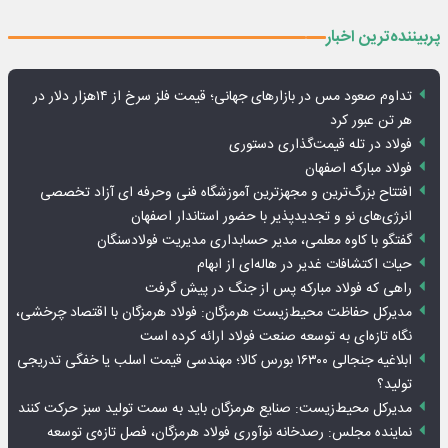
پربیننده‌ترین اخبار
تداوم صعود مس در بازارهای جهانی؛ قیمت فلز سرخ از ۱۴هزار دلار در
هر تن عبور کرد
فولاد در تله قیمت‌گذاری دستوری
فولاد مبارکه اصفهان
افتتاح بزرگ‌ترین و مجهزترین آموزشگاه فنی وحرفه ای آزاد تخصصی
انرژی‌های نو و تجدیدپذیر با حضور استاندار اصفهان
گفتگو با کاوه معلمی، مدیر حسابداری مدیریت فولادسنگان
حیات اکتشافات غدیر در هاله‌ای از ابهام
راهی که فولاد مبارکه پس از جنگ در پیش گرفت
مدیرکل حفاظت محیط‌زیست هرمزگان: فولاد هرمزگان با اقتصاد چرخشی،
نگاه تازه‌ای به توسعه صنعت فولاد ارائه کرده است
ابلاغیه جنجالی ۱۶۳۰۰ بورس کالا؛ مهندسی قیمت اسلب یا خفگی تدریجی
تولید؟
مدیرکل محیط‌زیست: صنایع هرمزگان باید به سمت تولید سبز حرکت کنند
نماینده مجلس: رصدخانه نوآوری فولاد هرمزگان، فصل تازه‌ی توسعه